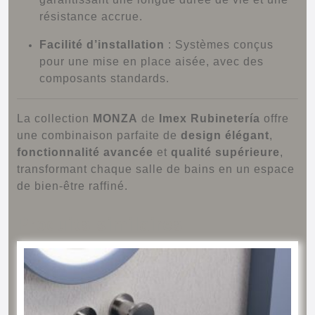
résistance accrue.
Facilité d’installation
:
Systèmes conçus
pour une mise en place aisée, avec des
composants standards.
La collection
MONZA
de
Imex Rubinetería
offre
une combinaison parfaite de
design élégant
,
fonctionnalité avancée
et
qualité supérieure
,
transformant chaque salle de bains en un espace
de bien-être raffiné.
Produits similaires