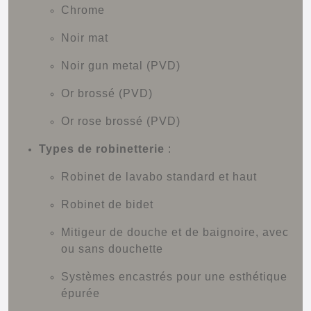
Chrome
Noir mat
Noir gun metal (PVD)
Or brossé (PVD)
Or rose brossé (PVD)
Types de robinetterie
:
Robinet de lavabo standard et haut
Robinet de bidet
Mitigeur de douche et de baignoire, avec
ou sans douchette
Systèmes encastrés pour une esthétique
épurée