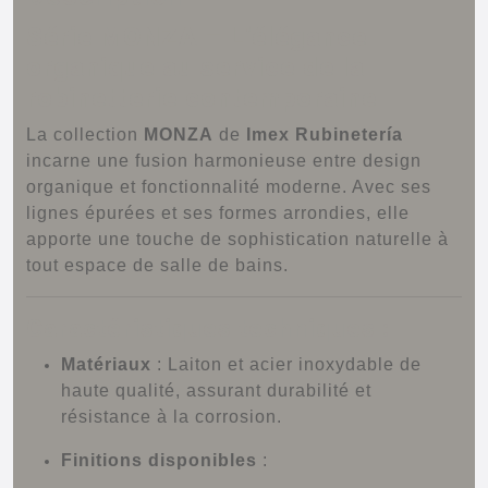
Série MONZA – L’élégance
organique au service de la
robinetterie contemporaine
La collection
MONZA
de
Imex Rubinetería
incarne une fusion harmonieuse entre design
organique et fonctionnalité moderne.
Avec ses
lignes épurées et ses formes arrondies, elle
apporte une touche de sophistication naturelle à
tout espace de salle de bains.
Caractéristiques techniques :
Matériaux
:
Laiton et acier inoxydable de
haute qualité, assurant durabilité et
résistance à la corrosion.
Finitions disponibles
: