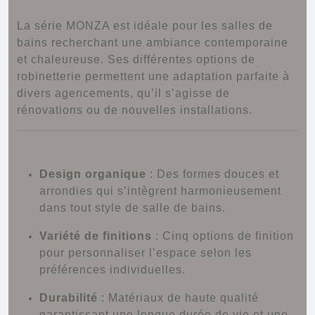
Applications recommandées :
La série MONZA est idéale pour les salles de
bains recherchant une ambiance contemporaine
et chaleureuse.
Ses différentes options de
robinetterie permettent une adaptation parfaite à
divers agencements, qu’il s’agisse de
rénovations ou de nouvelles installations.
Avantages :
Design organique
:
Des formes douces et
arrondies qui s’intègrent harmonieusement
dans tout style de salle de bains.
Variété de finitions
:
Cinq options de finition
pour personnaliser l’espace selon les
préférences individuelles.
Durabilité
:
Matériaux de haute qualité
garantissant une longue durée de vie et une