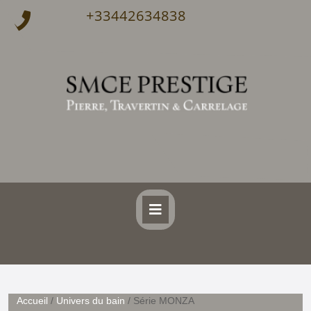
+33442634838
Accueil
/
Univers du bain
/ Série MONZA