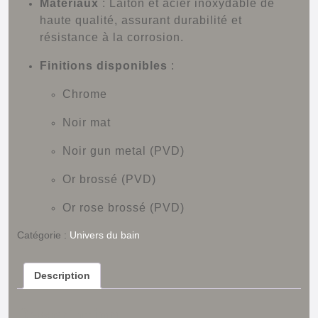
Matériaux
:
Laiton et acier inoxydable de
haute qualité, assurant durabilité et
résistance à la corrosion.
Finitions disponibles
:
Chrome
Noir mat
Noir gun metal (PVD)
Or brossé (PVD)
Or rose brossé (PVD)
Catégorie :
Univers du bain
Description
Description