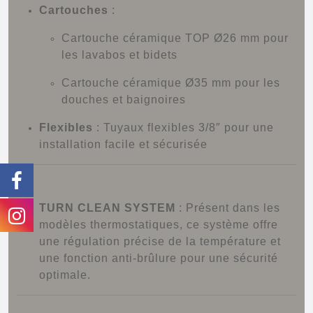
Cartouches
:
Cartouche céramique TOP Ø26 mm pour
les lavabos et bidets
Cartouche céramique Ø35 mm pour les
douches et baignoires
Flexibles
:
Tuyaux flexibles 3/8″ pour une
installation facile et sécurisée
Technologies intégrées :
TURN CLEAN SYSTEM
:
Présent dans les
modèles thermostatiques, ce système offre
une régulation précise de la température et
une fonction anti-brûlure pour une sécurité
optimale.