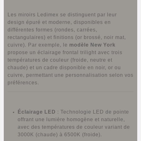
Design et Esthétique
Les miroirs Ledimex se distinguent par leur
design épuré et moderne, disponibles en
différentes formes (rondes, carrées,
rectangulaires) et finitions (or brossé, noir mat,
cuivre).
Par exemple, le
modèle New York
propose un éclairage frontal trilight avec trois
températures de couleur (froide, neutre et
chaude) et un cadre disponible en noir, or ou
cuivre, permettant une personnalisation selon vos
préférences.
Caractéristiques Techniques
Éclairage LED
:
Technologie LED de pointe
offrant une lumière homogène et naturelle,
avec des températures de couleur variant de
3000K (chaude) à 6500K (froide).