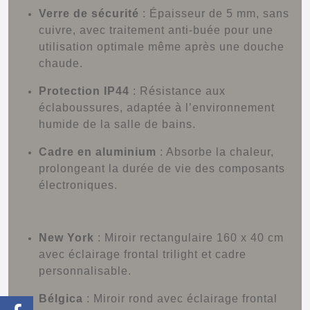
Verre de sécurité
:
Épaisseur de 5 mm, sans
cuivre, avec traitement anti-buée pour une
utilisation optimale même après une douche
chaude.
Protection IP44
:
Résistance aux
éclaboussures, adaptée à l’environnement
humide de la salle de bains.
Cadre en aluminium
:
Absorbe la chaleur,
prolongeant la durée de vie des composants
électroniques.
Modèles Emblématiques
New York
:
Miroir rectangulaire 160 x 40 cm
avec éclairage frontal trilight et cadre
personnalisable.
Bélgica
:
Miroir rond avec éclairage frontal