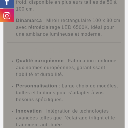
froid, disponible en plusieurs tailles de 50 à
100 cm.
Dinamarca
:
Miroir rectangulaire 100 x 80 cm
avec rétroéclairage LED 6500K, idéal pour
une ambiance lumineuse et moderne.
Pourquoi Choisir Ledimex ?
Qualité européenne
:
Fabrication conforme
aux normes européennes, garantissant
fiabilité et durabilité.
Personnalisation
:
Large choix de modèles,
tailles et finitions pour s’adapter à vos
besoins spécifiques.
Innovation
:
Intégration de technologies
avancées telles que l’éclairage trilight et le
traitement anti-buée.