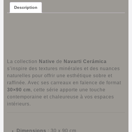
Description
Description
Faïence Native 30×90 cm –
L’élégance naturelle au service
de vos murs
La collection
Native
de
Navarti Cerámica
s’inspire des textures minérales et des nuances
naturelles pour offrir une esthétique sobre et
raffinée.
Avec ses carreaux en faïence de format
30×90 cm
, cette série apporte une touche
contemporaine et chaleureuse à vos espaces
intérieurs.
Caractéristiques techniques :
Dimensions
:
30 x 90 cm