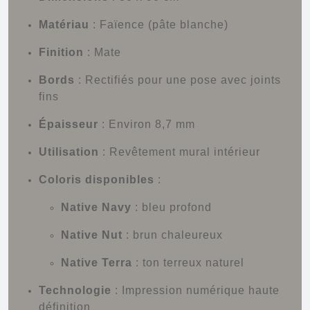
Matériau
:
Faïence (pâte blanche)
Finition
: Mate
Bords
:
Rectifiés pour une pose avec joints
fins
Épaisseur
:
Environ 8,7 mm
Utilisation
:
Revêtement mural intérieur
Coloris disponibles
:
Native Navy
: bleu profond
Native Nut
: brun chaleureux
Native Terra
: ton terreux naturel
Technologie
:
Impression numérique haute
définition