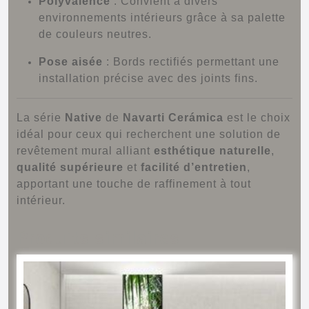
Polyvalence
:
Convient à divers
environnements intérieurs grâce à sa palette
de couleurs neutres.
Pose aisée
:
Bords rectifiés permettant une
installation précise avec des joints fins.
La série
Native
de
Navarti Cerámica
est le choix
idéal pour ceux qui recherchent une solution de
revêtement mural alliant
esthétique naturelle
,
qualité supérieure
et
facilité d’entretien
,
apportant une touche de raffinement à tout
intérieur.
Produits similaires