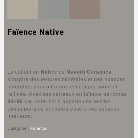
Faïence Native
Faïence Native 30×90 cm –
L’élégance naturelle au service
de vos murs
La collection
Native
de
Navarti Cerámica
s’inspire des textures minérales et des nuances
naturelles pour offrir une esthétique sobre et
raffinée.
Avec ses carreaux en faïence de format
30×90 cm
, cette série apporte une touche
contemporaine et chaleureuse à vos espaces
intérieurs.
Catégorie :
Faïence