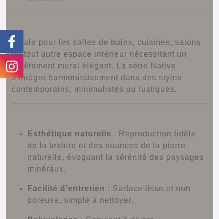
Applications recommandées :
Idéale pour les salles de bains, cuisines, salons
ou tout autre espace intérieur nécessitant un
revêtement mural élégant.
La série Native
s’intègre harmonieusement dans des styles
contemporains, minimalistes ou rustiques.
Avantages :
Esthétique naturelle
:
Reproduction fidèle
de la texture et des nuances de la pierre
naturelle, évoquant la sérénité des paysages
minéraux.
Facilité d’entretien
:
Surface lisse et non
poreuse, simple à nettoyer.