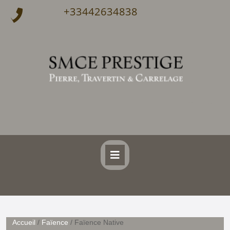
+33442634838
Accueil
/
Faïence
/ Faïence Native